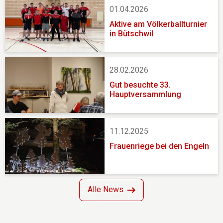
01.04.2026
Aktive am Völkerballturnier
in Bütschwil
28.02.2026
Gut besuchte 33.
Hauptversammlung
11.12.2025
Frauenriege bei den Engeln
Alle News